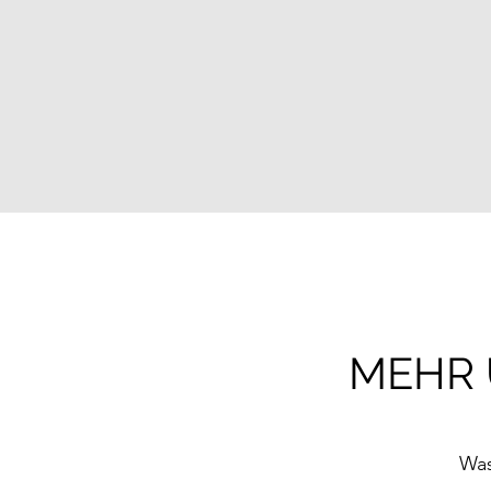
MEHR 
Was